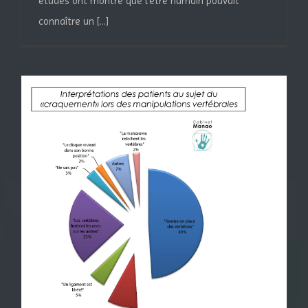
études ont montré que l’être humain pouvait
connaître un [...]